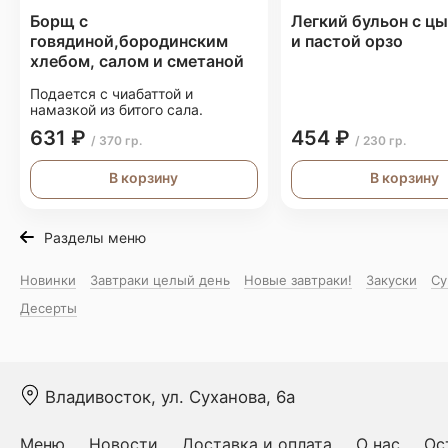
Борщ с
Легкий бульон с ц
говядиной,бородинским
и пастой орзо
хлебом, салом и сметаной
Подается с чиабаттой и
намазкой из битого сала.
631 ₽
454 ₽
/ 370 гр.
/ 230 гр.
В корзину
В корзину
Разделы меню
Новинки
Завтраки целый день
Новые завтраки!
Закуски
Су
Десерты
Владивосток, ул. Суханова, 6а
Меню
Новости
Доставка и оплата
О нас
Ос