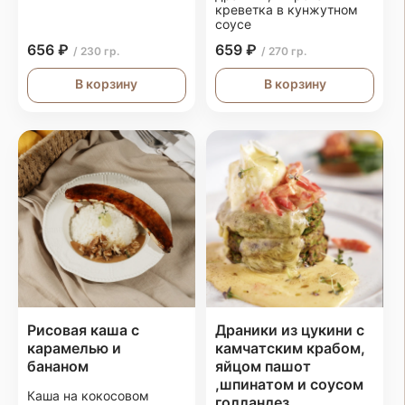
креветка в кунжутном
соусе
656 ₽
659 ₽
/ 230 гр.
/ 270 гр.
В корзину
В корзину
Рисовая каша с
Драники из цукини с
карамелью и
камчатским крабом,
бананом
яйцом пашот
,шпинатом и соусом
Каша на кокосовом
голландез