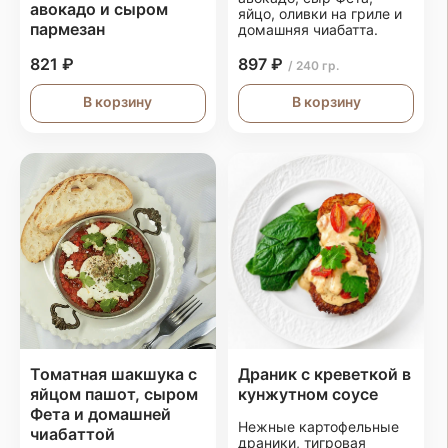
авокадо и сыром
яйцо, оливки на гриле и
пармезан
домашняя чиабатта.
821 ₽
897 ₽
/ 240 гр.
В корзину
В корзину
Томатная шакшука с
Драник с креветкой в
яйцом пашот, сыром
кунжутном соусе
Фета и домашней
Нежные картофельные
чиабаттой
драники, тигровая