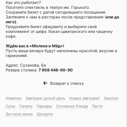
Как это работает?
Посетите спектакль в театре им. Горького.
Сохраните билет с датой сегодняшнего посещения.
Загляните к нам в ресторан после представления (
или до
него)
.
Предъявите билет официанту и выберите свой
комплимент от шефа: бокал шампанского или чашечку
кофе.
Ждём вас в «Молоке и Мёд»!
Пусть ваши вечера будут наполнены красотой, вкусом и
гармонией.
Адрес: Суханова, 6а
Резерв столика:
7 908 448‑90‑90
Возврат к списку
Новинки
Завтраки целый день
Новые завтраки!
Закуски
Супы
Салаты
Гарниры
Основные блюда
Паста
Детское меню
Десерты