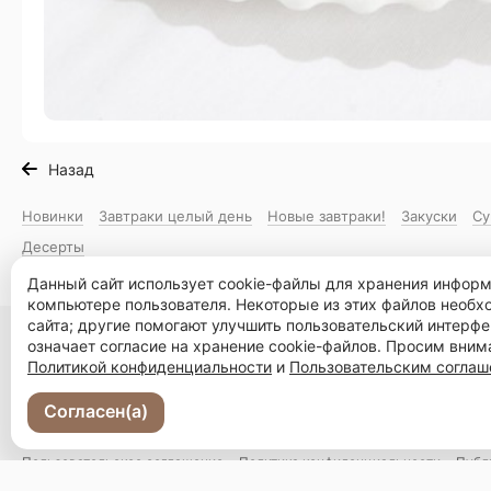
Назад
Новинки
Завтраки целый день
Новые завтраки!
Закуски
Су
Десерты
Данный сайт использует cookie-файлы для хранения инфор
компьютере пользователя. Некоторые из этих файлов необ
сайта; другие помогают улучшить пользовательский интерфе
Владивосток, ул. Суханова, 6а
означает согласие на хранение cookie-файлов. Просим вним
Политикой конфиденциальности
и
Пользовательским согла
Меню
Новости
Доставка и оплата
О нас
Ос
Согласен(а)
© 2026, Молоко и Мед
Пользовательское соглашение
Политика конфиденциальности
Публ