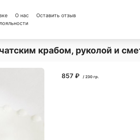
вке
О нас
Оставить отзыв
лояльности
чатским крабом, руколой и сме
857
₽
/
230
гр.