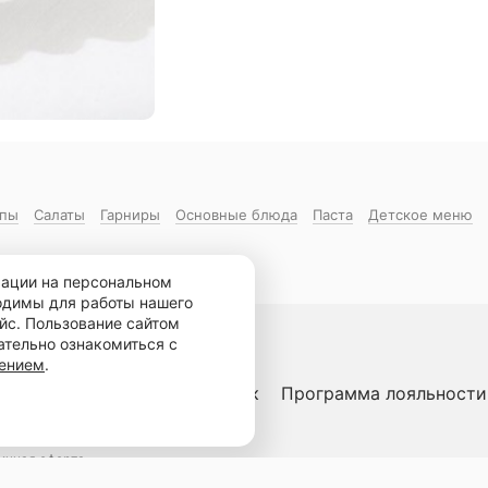
пы
Салаты
Гарниры
Основные блюда
Паста
Детское меню
мации на персональном
ходимы для работы нашего
йс. Пользование сайтом
ательно ознакомиться с
шением
.
тавить отзыв
Ваш праздник
Программа лояльности
ичная оферта